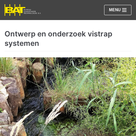
Meteen
MENU
naar
de
inhoud
Ontwerp en onderzoek vistrap
systemen