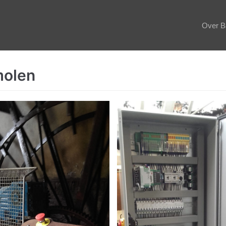
Over B
molen