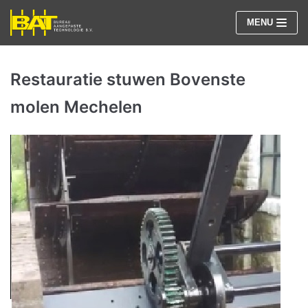
Meteen
MENU
naar
de
inhoud
Restauratie stuwen Bovenste
molen Mechelen