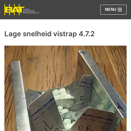
Meteen
MENU
naar
de
inhoud
Lage snelheid vistrap 4.7.2